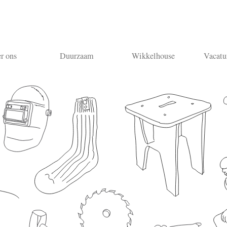
r ons
Duurzaam
Wikkelhouse
Vacatu