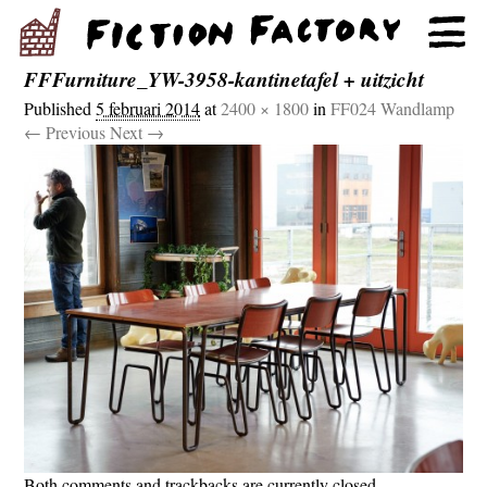
FFFurniture_YW-3958-kantinetafel + uitzicht
Published
5 februari 2014
at
2400 × 1800
in
FF024 Wandlamp
← Previous
Next →
Both comments and trackbacks are currently closed.