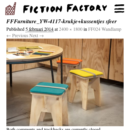
FFFurniture_YW-4117-krukje+kussentjes sfeer
Published
5 februari 2014
at
2400 × 1800
in
FF024 Wandlamp
← Previous
Next →
Both comments and trackbacks are currently closed.