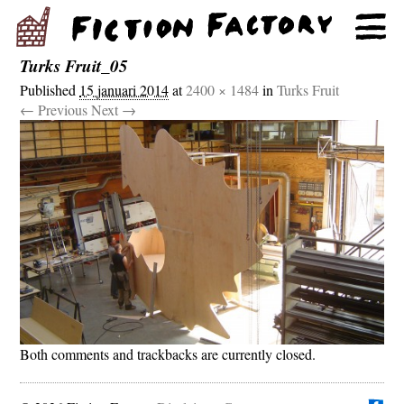
Turks Fruit_05
Published
15 januari 2014
at
2400 × 1484
in
Turks Fruit
← Previous
Next →
Both comments and trackbacks are currently closed.