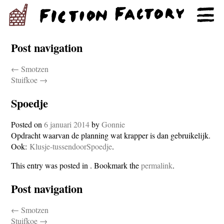
Post navigation
←
Smotzen
Stuifkoe
→
Spoedje
Posted on
6 januari 2014
by
Gonnie
Opdracht waarvan de planning wat krapper is dan gebruikelijk.
Ook:
Klusje-tussendoor
Spoedje
.
This entry was posted in . Bookmark the
permalink
.
Post navigation
←
Smotzen
Stuifkoe
→