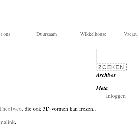
r ons
Duurzaam
Wikkelhouse
Vacatu
Zoeken
naar:
Archives
Meta
Inloggen
Theo
Tweo
, die ook 3D-vormen kan frezen..
malink
.