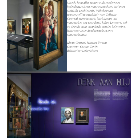
Utrecht komt alles samen: oude, moderne en
hedendaagse kunst, maar ook fashion, design en
stedelijke geschiedenis. Wij hebben het
tentoonstellingsmeubilair voor
Collectie
Centraal
geproduceerd: hierbij kwam veel
maatwerk en oog voor detail kijken. Let vooral ook
op de in de muur verankerde metalen belettering,
letter voor letter handgemaakt in onze
staalwerkplaats.
Klant:
Centraal Museum Utrecht
Ontwerp:
Caspar Conijn
Belettering:
Lesley Moore